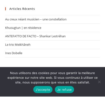
Articles Récents
Au creux néant musicien – une constellation
Khusugtun | en résidence
ANTEFATTO DE FACTO – Shankar Lestréhan
Le trio Meïkhâneh
Ines Dobelle
Nous utilisons des cookies pour vous garantir la meilleure
expérience sur notre site web. Si vous continuez à utiliser ce
site, nous supposerons que vous en êtes satisfait.
J'accepte
Je refuse