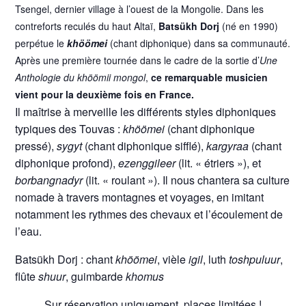
Tsengel, dernier village à l’ouest de la Mongolie. Dans les
contreforts reculés du haut Altaï,
Batsükh Dorj
(né en 1990)
perpétue le
khöömei
(chant diphonique) dans sa communauté.
Après une première tournée dans le cadre de la sortie d’
Une
Anthologie du khöömii mongol
,
ce remarquable musicien
vient pour la deuxième fois en France.
Il maîtrise à merveille les différents styles diphoniques
typiques des Touvas :
khöömei
(chant diphonique
pressé),
sygyt
(chant diphonique sifflé),
kargyraa
(chant
diphonique profond),
ezenggileer
(lit. « étriers »), et
borbangnadyr
(lit. « roulant »). Il nous chantera sa culture
nomade à travers montagnes et voyages, en imitant
notamment les rythmes des chevaux et l’écoulement de
l’eau.
Batsükh Dorj : chant
khöömei
, vièle
igil
, luth
toshpuluur
,
flûte
shuur
, guimbarde
khomus
Sur réservation uniquement, places limitées !