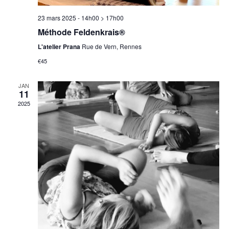
n
v
s
e
i
23 mars 2025 - 14h00
>
17h00
É
d
Méthode Feldenkrais®
g
v
a
a
L'atelier Prana
Rue de Vern, Rennes
è
t
n
t
€45
e
e
i
.
m
JAN
o
11
e
n
2025
n
d
t
e
v
u
e
s
É
v