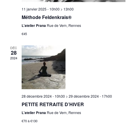
è
11 janvier 2025 - 10h00
>
13h00
n
Méthode Feldenkrais®
e
L'atelier Prana
Rue de Vern, Rennes
m
€45
e
n
DÉC
t
28
2024
s
28 décembre 2024 - 10h30
>
29 décembre 2024 - 17h00
PETITE RETRAITE D’HIVER
L'atelier Prana
Rue de Vern, Rennes
€70 à €130